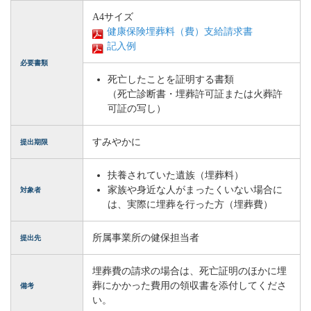
A4サイズ
健康保険埋葬料（費）支給請求書
記入例
必要書類
死亡したことを証明する書類
（死亡診断書・埋葬許可証または火葬許
可証の写し）
すみやかに
提出期限
扶養されていた遺族（埋葬料）
家族や身近な人がまったくいない場合に
対象者
は、実際に埋葬を行った方（埋葬費）
所属事業所の健保担当者
提出先
埋葬費の請求の場合は、死亡証明のほかに埋
葬にかかった費用の領収書を添付してくださ
備考
い。