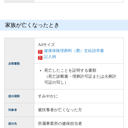
家族が亡くなったとき
A4サイズ
健康保険埋葬料（費）支給請求書
記入例
必要書類
死亡したことを証明する書類
（死亡診断書・埋葬許可証または火葬許
可証の写し）
すみやかに
提出期限
被扶養者が亡くなった方
対象者
所属事業所の健保担当者
提出先