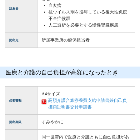
血友病
対象者
抗ウイルス剤を投与している後天性免疫
不全症候群
人工透析を必要とする慢性腎臓疾患
所属事業所の健保担当者
提出先
医療と介護の自己負担が高額になったとき
A4サイズ
高額介護合算療養費支給申請書兼自己負
必要書類
担額証明書交付申請書
すみやかに
提出期限
同一世帯内で医療と介護ともに自己負担があ