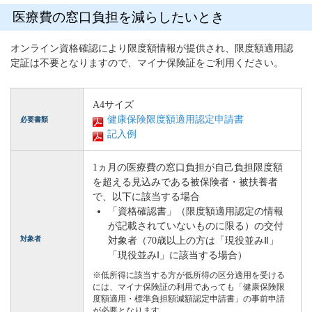
医療費の窓口負担を減らしたいとき
オンライン資格確認により限度額情報が提供され、限度額適用認
定証は不要となりますので、マイナ保険証をご利用ください。
A4サイズ
健康保険限度額適用認定申請書
必要書類
記入例
1ヵ月の医療費の窓口負担が自己負担限度額
を超える見込みである被保険者・被扶養者
で、以下に該当する場合
「資格確認書」（限度額適用認定の情報
が記載されていないものに限る）の交付
対象者
対象者（70歳以上の方は「現役並みⅡ」
「現役並みⅠ」に該当する場合）
※低所得に該当する方が低所得の区分適用を受ける
には、マイナ保険証の利用であっても「健康保険限
度額適用・標準負担額減額認定申請書」の事前申請
が必要となります。